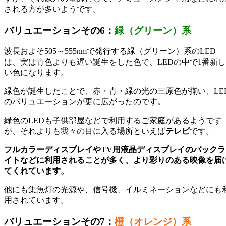
される方が多いようです。
バリュエーションその6：
緑（グリーン）系
波長およそ505～555nmで発行する緑（グリーン）系のLED
は、実は青色よりも遅い誕生をした色で、LEDの中で1番新し
い色になります。
緑色が誕生したことで、赤・青・緑の光の三原色が揃い、LE
のバリュエーションが更に広がったのです。
緑色のLEDも子供部屋などで利用するご家庭があるようです
が、それよりも我々の目に入る場所といえば
テレビ
です。
フルカラーディスプレイやTV用液晶ディスプレイのバックラ
イトなどに利用されることが多く、より彩りのある映像を届
てくれています。
他にも集魚灯の光源や、信号機、イルミネーションなどにも
用されています。
バリュエーションその7：
橙（オレンジ）系