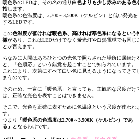
暖色系のLEDは、その名の通り
白色よりも少し赤みのある色
指します。
暖色系の色温度は、2,700～3,500K（ケルビン）と低い発光を
するLEDです。
この
色温度が低ければ暖色系、高ければ寒色系になるという
徴
があり、これはLEDだけでなく蛍光灯や白熱電球でも同じ
とが言えます。
ちなみに人間はあるひとつの光色で照らされた場所に居続け
と、「色順応」という錯覚を起こすことで知られています。
これにより、次第にすべて白い色に見えるようになってきて
まうのです。
そのため、一言に「暖色系」と言っても、主観的な尺度だけ
は、正確な光色を表すことはできません。
そこで、光色を正確に表すために色温度という尺度が使われ
す。
つまり
「暖色系の色温度は2,700～3,500K（ケルビン）であ
る」
となるわけです。