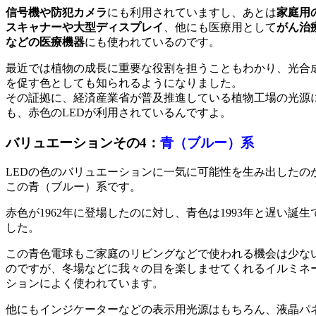
信号機や防犯カメラ
にも利用されていますし、あとは
家庭用
スキャナーや大型ディスプレイ
、他にも医療用として
がん治
などの医療機器
にも使われているのです。
最近では植物の成長に重要な役割を担うこともわかり、光合
を促す色としても知られるようになりました。
その証拠に、経済産業省が普及推進している植物工場の光源
も、赤色のLEDが利用されているんですよ。
バリュエーションその4：
青（ブルー）系
LEDの色のバリュエーションに一気に可能性を生み出したの
この青（ブルー）系です。
赤色が1962年に登場したのに対し、青色は1993年と遅い誕生
した。
この青色電球もご家庭のリビングなどで使われる機会は少な
のですが、冬場などに我々の目を楽しませてくれるイルミネ
ションによく使われています。
他にもインジケーターなどの表示用光源はもちろん、液晶パ