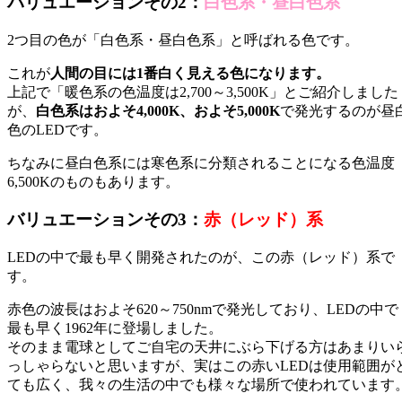
バリュエーションその2：
白色系・昼白色系
2つ目の色が「白色系・昼白色系」と呼ばれる色です。
これが
人間の目には1番白く見える色になります。
上記で「暖色系の色温度は2,700～3,500K」とご紹介しました
が、
白色系はおよそ4,000K、およそ5,000K
で発光するのが昼
色のLEDです。
ちなみに昼白色系には寒色系に分類されることになる色温度
6,500Kのものもあります。
バリュエーションその3：
赤（レッド）系
LEDの中で最も早く開発されたのが、この赤（レッド）系で
す。
赤色の波長はおよそ620～750nmで発光しており、LEDの中で
最も早く1962年に登場しました。
そのまま電球としてご自宅の天井にぶら下げる方はあまりい
っしゃらないと思いますが、実はこの赤いLEDは使用範囲が
ても広く、我々の生活の中でも様々な場所で使われています