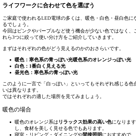
ライフワークに合わせて色を選ぼう
ご家庭で使われるLED電球の多くは、暖色・白色・昼白色に
るでしょう。
今回はピンクやパープルなど使う機会が少ない色ではなく、
れら3つに絞って使い分け方をご紹介していきます。
まずはそれぞれの色がどう見えるのかのおさらいです。
暖色：寒色系の青っぽい光暖色系のオレンジっぽい光
白色：1番白く見える光
昼光色：寒色系の青っぽい光
このように一言で「白っぽい」といってもそれぞれ感じる色
いは異なります。
ではそれぞれの適した場所を見てみましょう。
暖色の場合
暖色のオレンジ系は
リラックス効果の高い色
になります
し、食材を美しく見せる色でもあります。
寝室・リビング・ダイニングや
間接照明
におすすめで