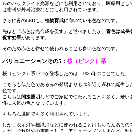
ルのバックライト光源などにも利用されており、医療用とし
は歯科や外科治療などにも利用されています。
さらに青のLEDも、
植物育成に向いている色
なのです。
先ほど「赤色は光合成を促す」と述べましたが、
青色は成長
促す効果
があります。
そのため赤色と併せて使われることも多い色なのです。
バリュエーションその5：
桜（ピンク）系
桜（ピンク）系LEDが登場したのは、1985年のことでした。
こちらも似た色である赤の登場よりも20年近く遅れて誕生し
色です。
こちらは
間接照明
などでご家庭で使われることも多く、若い
性に人気の色となっています。
もちろん世間でも多く利用されています。
しかし表示灯や標識灯などに使われることはもちろんあるの
すが、それ以外の電飾として、アミューズメント用などに利