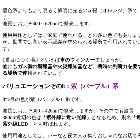
暖色系よりもより明るく鮮明に光るのが橙（オレンジ）系で
す。
波長はおよそ600～620nmで発光します。
使用用途としてはご家庭で使われることの多い色でもありま
が、世間では高い表示認識が求められる場所で利用されてい
す。
1番目につく場所といえば
車のウィンカー
でしょうか。
他にも
ガス漏れ警報器や火災報知器など、瞬時の判断力を要
る場所で使用
されています。
バリュエーションその8：
紫（パープル）系
8つ目の色が紫（パープル）系です。
波長はおよそ380～420nmで発光しますが、その中でも波長
380nm近辺の色は
「紫外線に近い光線」
となるため、別名
「
紫外線LED」
とも呼ばれます。
使用用途としては、バーなど夜大人が集うおしゃれなお店で