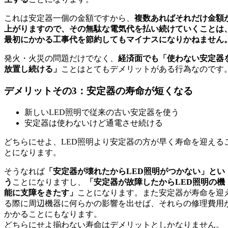
これは安定器一個の金額ですから、
複数あればそれだけ金額
上がりますので、その無駄な電気代を払い続けていくことは
最初にかかる工事代を節約してもマイナスになりかねません
発火・火災の問題だけでなく、
経済面でも「使わない安定器
放置し続ける」
ことはとてもデメリットがある行為なのです
デメリットその3：安定器の寿命が短くなる
新しいLED照明で従来の古い安定器を使う
安定器は使わないけど通電させ続ける
どちらにせよ、LED照明より安定器の方が早く寿命を迎える
とになります。
そうなれば
「安定器が壊れたからLED照明がつかない」とい
う
ことになりますし、
「安定器が故障したからLED照明の機
能に支障をきたす」
ことになります。
また安定器が寿命を迎
る際に周辺機器に何らかの影響を出せば、それらの修理費用
かかることにもなります。
どちらにせよ揃わない寿命はデメリットとしかなりません。