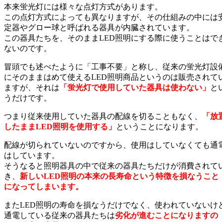
本来蛍光灯には様々な点灯方式があります。
この点灯方式によっても異なりますが、その仕組みの中には
定器やグロー球と呼ばれる器具が内臓されています。
この器具たちを、そのままLED照明にする際に使うことはで
ないのです。
冒頭でも述べたように「工事不要」と称し、従来の蛍光灯設
にそのままはめて使えるLED照明商品というのは販売されて
ますが、それは
「蛍光灯で使用していた器具は使わない」
と
うだけです。
つまり従来使用していた器具の配線を切ることもなく、
「放
したままLED照明を使用する」
ということになります。
配線が切られていないのですから、使用はしていなくても通
はしています。
そうなると照明器具の中で従来の器具たちだけが消費されて
き、
新しいLED照明の本来の長寿命という特徴を損なうこと
になってしまいます。
またLED照明の寿命を損なうだけでなく、使われていないけ
通電している従来の器具たちは
劣化が進むことになりますの