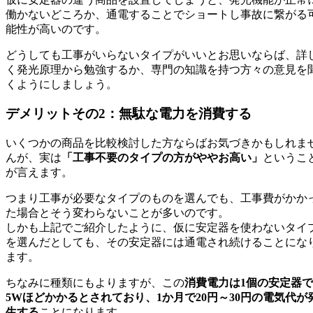
働かないどころか、通電することでショートし事故に繋がる
能性が高いのです。
どうしても工事がいらないタイプがいいとお思いならば、詳
く発光原理から勉強するか、専門の知識を持つ方々の意見を
くようにしましょう。
デメリットその2：無駄な電力を消費する
いくつかの商品を比較検討した方ならばお気づきかもしれま
んが、実は
「工事不要のタイプの方がややお高い」
というこ
が言えます。
つまり工事が必要なタイプのものを選んでも、工事費がかか
た場合とそう変わらないことが多いのです。
しかも上記でご紹介したように、仮に安定器を使わないタイ
を選んだとしても、その安定器には通電され続けることにな
ます。
ちなみに種類にもよりますが、この
消費電力は1個の安定器で
5Wほどかかるとされており、1か月で20円～30円の電気代が
生する
ことになります。