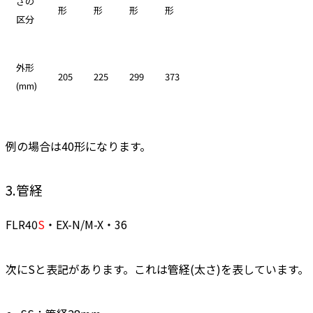
さの
形
形
形
形
区分
外形
205
225
299
373
(mm)
例の場合は40形になります。
3.管経
FLR40
S
・EX-N/M-X・36
次にSと表記があります。
これは管経(太さ)を表しています。