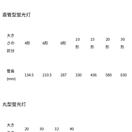
直管型蛍光灯
大き
10
15
20
30
さの
4形
6形
8形
形
形
形
形
区分
管長
134.5
210.5
287
330
436
580
630
(mm)
丸型蛍光灯
大き
20
30
32
40