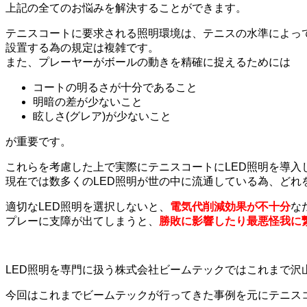
上記の全てのお悩みを解決することができます。
テニスコートに要求される照明環境は、テニスの水準によっ
設置する為の規定は複雑です。
また、
プレーヤーがボールの動きを精確に捉えるためには
コートの明るさが十分であること
明暗の差が少ないこと
眩しさ(グレア)が少ないこと
が重要です。
これらを考慮した上で実際にテニスコートにLED照明を導入
現在では数多くのLED照明が世の中に流通している為、
どれ
適切なLED照明を選択しないと、
電気代削減効果が不十分
な
プレーに支障が出てしまうと、
勝敗に影響したり最悪怪我に
LED照明を専門に扱う株式会社ビームテックではこれまで沢
今回はこれまでビームテックが行ってきた事例を元に
テニス