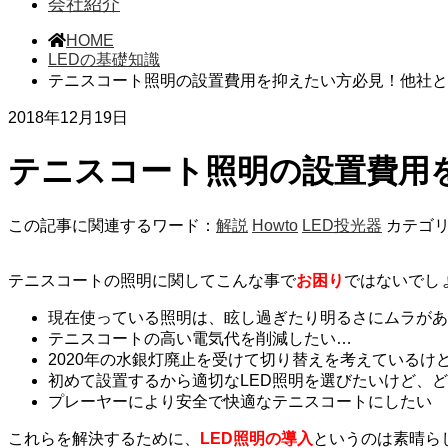
会社紹介
HOME
LEDの基礎知識
テニスコート照明の設置費用を抑えたい方必見！他社と
2018年12月19日
テニスコート照明の設置費用
この記事に関連するワード：
解説
Howto
LED投光器
カテゴ
テニスコートの照明に関してこんな事で
お困り
ではないでし
現在使っている照明は、眩し過ぎたり明るさにムラがあ
テニスコートの高い電気代を削減したい…
2020年の水銀灯廃止を受けて切り替えを考えているけ
初めて設置するから適切なLED照明を選びたいけど、
プレーヤーにより安全で快適なテニスコートにしたい
これらを解決するために、
LED照明の導入
というのは素晴ら