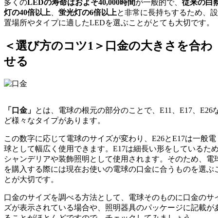
多くの
LEDの寿命はおよそ40,000時間
が一般的で、
従来の白
灯の40倍以上
、
蛍光灯の6倍以上
と非常に長持ちするため、設
置場所やタイプに適したLEDを選ぶことがとても大切です。
＜選び方のコツ1＞口金の大きさを合わ
せる
「口金」
とは、電球の根元の部分のことで、E11、E17、E26
ど様々なタイプがあります。
この数字に応じて電球のサイズが変わり、E26とE17は一般電
球として幅広く使用できます。E17は細長い形をしているた
シャンデリアや装飾照明として使用されます。そのため、電
を購入する際には現在お使いの電球の口金に合うものを選ぶ
とが大切です。
口金のサイズを調べる方法として、電球そのものに口金のサ
ズが表示されている場合や、照明器具のパッケージに記載が
ることがほとんどですので、チェックしてみましょう。