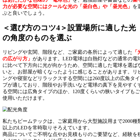
力が必要な空間にはクールな光の「昼白色」や「昼光色」
を
ぶと良いでしょう。
＜選び方のコツ4＞設置場所に適した光
の角度のものを選ぶ
リビングや玄関、階段など、ご家庭の各所によって適した
「
の広がり方」
があります。LED電球は白熱灯などの通常の電
に比べて下方向に光が向かうため、空間に適した電球を選ば
いと、お部屋が暗くなったように感じることがあります。リ
ングや寝室などリラックスする空間には260度以上の広角タイ
プが適しており、階段やお手洗いなど電球の真下を見やすく
る空間には広角タイプのほか、120度くらいの狭いタイプもご
使用いただけます。
私たちビームテックは、ご家庭用から大型施設用まで2000種
以上のLEDを常時取りそろえています。
商品についてご不明な点やお見積もりのご要望など、経験を