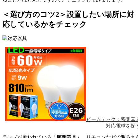
＜選び方のコツ2＞設置したい場所に対
応しているかをチェック
ビームテック：密閉器
対応電球を探
ランプが覆われている
「密閉器具」
、リモコンなどで明るさ