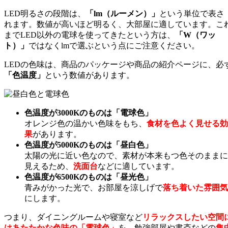
LED明るさの段階は、
「lm（ルーメン）」
という単位で表さ
れます。数値が高いほど明るく、大部屋に適しています。こ
までLED以外の電球を使ってきたという方は、
「W（ワッ
ト）」
ではなくlmで選ぶという点にご注意ください。
LEDの色味は、商品のパッケージや商品の紹介ページに、必
「色温度」
という数値があります。
色温度が3000Kのものは「電球色」
オレンジ色の温かい色味をもち、
食材を色よく見せる効
果
があります。
色温度が5000Kのものは「昼白色」
太陽の光に近い色なので、素材が本来もつ色そのままに
見えるため、
洗面台
などに適しています。
色温度が6500Kのものは「昼光色」
青みがかった光で、お部屋を涼しげで
落ち着いた雰囲気
にします。
つまり、ダイニングルームや寝室など
リラックスしたい空間
はあたたかな色味の「電球色」
を、勉強部屋や書斎などの
集