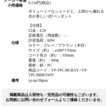
メーカー希望
9,154円(税込)
小売価格
ボリューミーなシェードと、上部から漏れる
光が美しい1灯ペンダント
【仕様】
口金：E26
定格電圧（周波数）：-
許容負荷：60W
仕様
カラー：グレー / ブラウン（木目）
サイズ（約）：φ380*170mm
コード長さ（約）：950mm
重量（約）：969g
素材：鉄・PC
商品コード：YP-TPC38GRAY / YP-
TPC38BROWN
備考
yp-tpc38gray
掲載商品は入荷待ち・完売品の可能性もございます。
お気軽にお問い合わせフォームよりご連絡くださいませ。