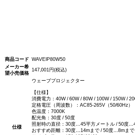
商品コード
WAVEIP80W50
メーカー希
147,001円(税込)
望小売価格
ウェーブプロジェクター
【仕様】
消費電力：40W / 60W / 80W / 100W / 150W / 20
定格電圧（周波数）：AC85-265V（50/60Hz）
色温度：7000K
配光角：30度 / 50度
照射時の直径：30度…45平方メートル / 50度
仕様
おすすめ距離：30度…14mまで / 50度…8