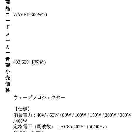
商
品
コ
WAVEIP300W50
ー
ド
メ
ー
カ
ー
希
433,600円(税込)
望
小
売
価
格
ウェーブプロジェクター
【仕様】
消費電力：40W / 60W / 80W / 100W / 150W / 200W / 300W
/ 400W
定格電圧（周波数）：AC85-265V（50/60Hz）