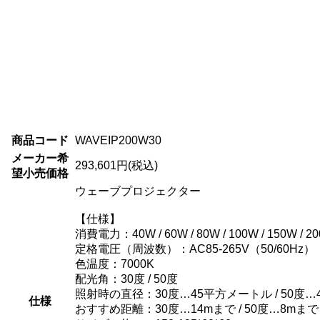
商品コード
WAVEIP200W30
メーカー希
293,601円(税込)
望小売価格
ウェーブプロジェクター
【仕様】
消費電力：40W / 60W / 80W / 100W / 150W / 20
定格電圧（周波数）：AC85-265V（50/60Hz）
色温度：7000K
配光角：30度 / 50度
照射時の直径：30度…45平方メートル / 50度
仕様
おすすめ距離：30度…14mまで / 50度…8