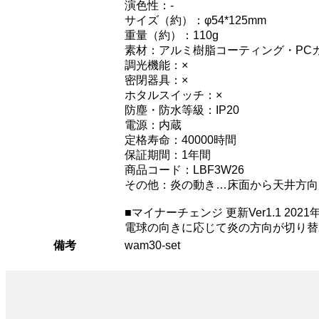
演色性：-
サイズ（約）：φ54*125mm
重量（約）：110g
素材：アルミ樹脂コーティング・PC
調光機能：×
密閉器具：×
ホタルスイッチ：×
防塵・防水等級：IP20
電源：内蔵
定格寿命：40000時間
保証期間：1年間
商品コード：LBF3W26
その他：炎の動き…床面から天井方向
■マイナーチェンジ 更新Ver1.1 2021
電球の向きに応じて炎の方向が切り替
備考
wam30-set