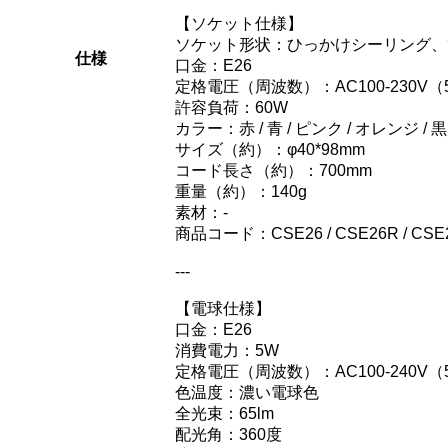
【ソケット仕様】
ソケット形状：ひっかけシーリング、
仕様
口金：E26
定格電圧（周波数）：AC100-230V（5
許容負荷：60W
カラー：赤 / 青 / ピンク / オレンジ / 黒 
サイズ（約）：φ40*98mm
コード長さ（約）：700mm
重量（約）：140g
素材：-
商品コード：CSE26 / CSE26R / CSE26G
---
【電球仕様】
口金：E26
消費電力：5W
定格電圧（周波数）：AC100-240V（5
色温度：濃い電球色
全光束：65lm
配光角：360度