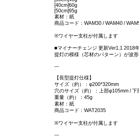
[40cm]60g
[50cm]95g
素材：紙
商品コード：WAM30 / WAM40 / WAM
※ワイヤー支柱が付属します
■マイナーチェンジ 更新Ver1.1 2018
提灯の模様（芯材のパターン）が波形
---
【長型提灯仕様】
サイズ（約）：φ200*320mm
穴のサイズ（約）：上部φ105mm / 下
重量（約）：45g
素材：紙
商品コード：WAT2035
※ワイヤー支柱が付属します
---