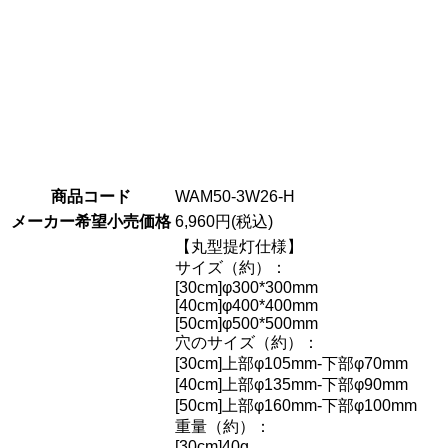
商品コード
WAM50-3W26-H
メーカー希望小売価格
6,960円(税込)
【丸型提灯仕様】
サイズ（約）：
[30cm]φ300*300mm
[40cm]φ400*400mm
[50cm]φ500*500mm
穴のサイズ（約）：
[30cm]上部φ105mm-下部φ70mm
[40cm]上部φ135mm-下部φ90mm
[50cm]上部φ160mm-下部φ100mm
重量（約）：
[30cm]40g