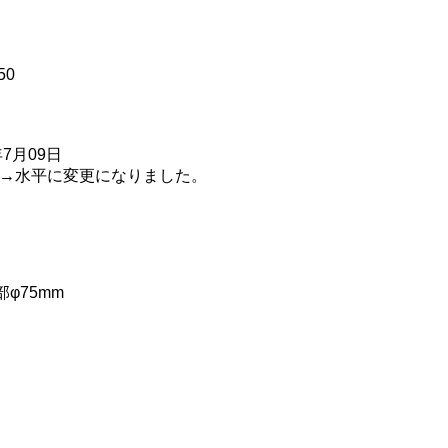
50
年7月09日
→水平に変更になりました。
部φ75mm