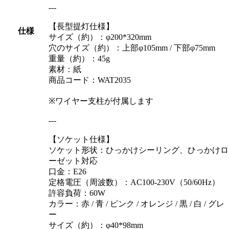
---
【長型提灯仕様】
仕様
サイズ（約）：φ200*320mm
穴のサイズ（約）：上部φ105mm / 下部φ75mm
重量（約）：45g
素材：紙
商品コード：WAT2035
※ワイヤー支柱が付属します
---
【ソケット仕様】
ソケット形状：ひっかけシーリング、ひっかけロ
ーゼット対応
口金：E26
定格電圧（周波数）：AC100-230V（50/60Hz）
許容負荷：60W
カラー：赤 / 青 / ピンク / オレンジ / 黒 / 白 / グレ
ー
サイズ（約）：φ40*98mm