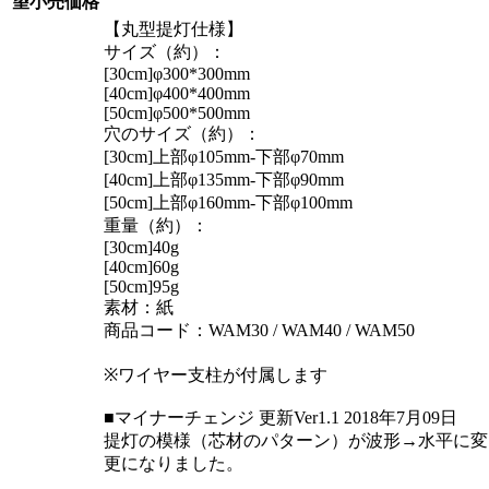
望小売価格
【丸型提灯仕様】
サイズ（約）：
[30cm]φ300*300mm
[40cm]φ400*400mm
[50cm]φ500*500mm
穴のサイズ（約）：
[30cm]上部φ105mm-下部φ70mm
[40cm]上部φ135mm-下部φ90mm
[50cm]上部φ160mm-下部φ100mm
重量（約）：
[30cm]40g
[40cm]60g
[50cm]95g
素材：紙
商品コード：WAM30 / WAM40 / WAM50
※ワイヤー支柱が付属します
■マイナーチェンジ 更新Ver1.1 2018年7月09日
提灯の模様（芯材のパターン）が波形→水平に変
更になりました。