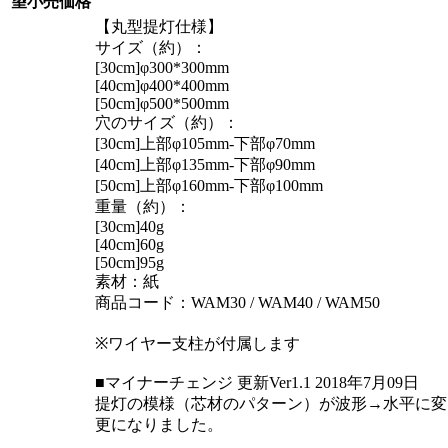
望小売価格
【丸型提灯仕様】
サイズ（約）：
[30cm]φ300*300mm
[40cm]φ400*400mm
[50cm]φ500*500mm
穴のサイズ（約）：
[30cm]上部φ105mm-下部φ70mm
[40cm]上部φ135mm-下部φ90mm
[50cm]上部φ160mm-下部φ100mm
重量（約）：
[30cm]40g
[40cm]60g
[50cm]95g
素材：紙
商品コード：WAM30 / WAM40 / WAM50
※ワイヤー支柱が付属します
■マイナーチェンジ 更新Ver1.1 2018年7月09日
提灯の模様（芯材のパターン）が波形→水平に変
更になりました。