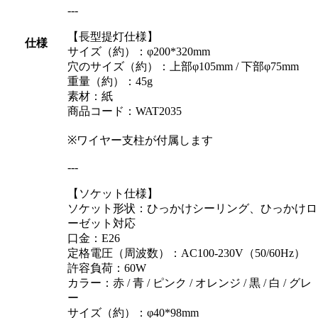
---
【長型提灯仕様】
仕様
サイズ（約）：φ200*320mm
穴のサイズ（約）：上部φ105mm / 下部φ75mm
重量（約）：45g
素材：紙
商品コード：WAT2035
※ワイヤー支柱が付属します
---
【ソケット仕様】
ソケット形状：ひっかけシーリング、ひっかけロ
ーゼット対応
口金：E26
定格電圧（周波数）：AC100-230V（50/60Hz）
許容負荷：60W
カラー：赤 / 青 / ピンク / オレンジ / 黒 / 白 / グレ
ー
サイズ（約）：φ40*98mm