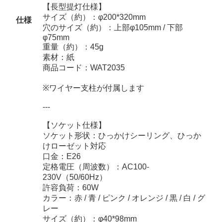
【長型提灯仕様】
サイズ（約）：φ200*320mm
仕様
穴のサイズ（約）：上部φ105mm / 下部
φ75mm
重量（約）：45g
素材：紙
商品コード：WAT2035
※ワイヤー支柱が付属します
---
【ソケット仕様】
ソケット形状：ひっかけシーリング、ひっか
けローゼット対応
口金：E26
定格電圧（周波数）：AC100-
230V（50/60Hz）
許容負荷：60W
カラー：赤 / 青 / ピンク / オレンジ / 黒 / 白 / グ
レー
サイズ（約）：φ40*98mm