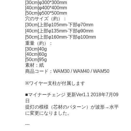
[30cm]φ300*300mm
[40cm]φ400*400mm
[50cm]φ500*500mm
穴のサイズ（約）：
[30cm]上部φ105mm-下部φ70mm
[40cm]上部φ135mm-下部φ90mm
[50cm]上部φ160mm-下部φ100mm
重量（約）：
[30cm]40g
[40cm]60g
[50cm]95g
素材：紙
商品コード：WAM30 / WAM40 / WAM50
※ワイヤー支柱が付属します
■マイナーチェンジ 更新Ver1.1 2018年7月09
日
提灯の模様（芯材のパターン）が波形→水平
に変更になりました。
---