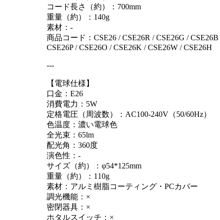
コード長さ（約）：700mm
重量（約）：140g
素材：-
商品コード：CSE26 / CSE26R / CSE26G / CSE26B 
CSE26P / CSE26O / CSE26K / CSE26W / CSE26H
---
【電球仕様】
口金：E26
消費電力：5W
定格電圧（周波数）：AC100-240V（50/60Hz）
色温度：濃い電球色
全光束：65lm
配光角：360度
演色性：-
サイズ（約）：φ54*125mm
重量（約）：110g
素材：アルミ樹脂コーティング・PCカバー
調光機能：×
密閉器具：×
ホタルスイッチ：×