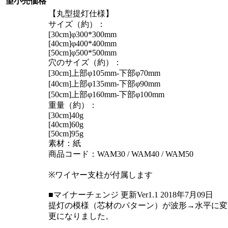
望小売価格
【丸型提灯仕様】
サイズ（約）：
[30cm]φ300*300mm
[40cm]φ400*400mm
[50cm]φ500*500mm
穴のサイズ（約）：
[30cm]上部φ105mm-下部φ70mm
[40cm]上部φ135mm-下部φ90mm
[50cm]上部φ160mm-下部φ100mm
重量（約）：
[30cm]40g
[40cm]60g
[50cm]95g
素材：紙
商品コード：WAM30 / WAM40 / WAM50
※ワイヤー支柱が付属します
■マイナーチェンジ 更新Ver1.1 2018年7月09日
提灯の模様（芯材のパターン）が波形→水平に変
更になりました。