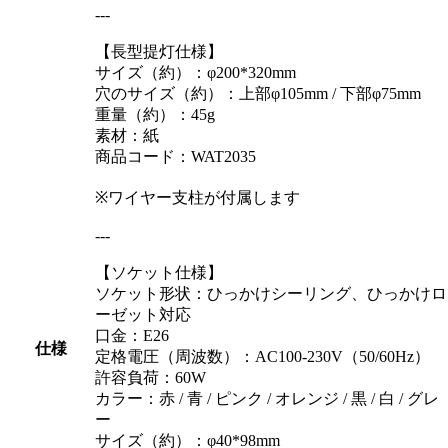
---
【長型提灯仕様】
サイズ（約）：φ200*320mm
穴のサイズ（約）：上部φ105mm / 下部φ75mm
重量（約）：45g
素材：紙
商品コード：WAT2035
※ワイヤー支柱が付属します
---
【ソケット仕様】
ソケット形状：ひっかけシーリング、ひっかけロ
ーゼット対応
口金：E26
仕様
定格電圧（周波数）：AC100-230V（50/60Hz）
許容負荷：60W
カラー：赤 / 青 / ピンク / オレンジ / 黒 / 白 / グレ
ー
サイズ（約）：φ40*98mm