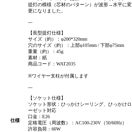
提灯の模様（芯材のパターン）が波形→水平に変
更になりました。
---
【長型提灯仕様】
サイズ（約）：φ200*320mm
穴のサイズ（約）：上部φ105mm / 下部φ75mm
重量（約）：45g
素材：紙
商品コード：WAT2035
※ワイヤー支柱が付属します
---
【ソケット仕様】
ソケット形状：ひっかけシーリング、ひっかけロ
ーゼット対応
口金：E26
仕様
定格電圧（周波数）：AC100-230V（50/60Hz）
許容負荷：60W