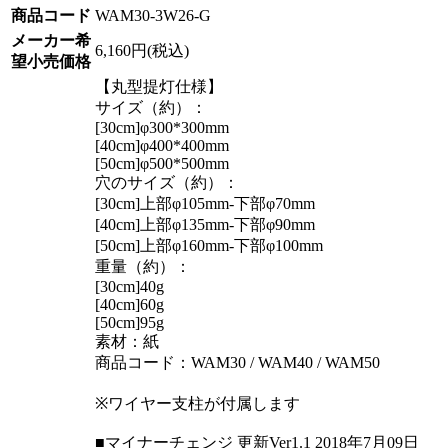
商品コード
WAM30-3W26-G
メーカー希
6,160円(税込)
望小売価格
【丸型提灯仕様】
サイズ（約）：
[30cm]φ300*300mm
[40cm]φ400*400mm
[50cm]φ500*500mm
穴のサイズ（約）：
[30cm]上部φ105mm-下部φ70mm
[40cm]上部φ135mm-下部φ90mm
[50cm]上部φ160mm-下部φ100mm
重量（約）：
[30cm]40g
[40cm]60g
[50cm]95g
素材：紙
商品コード：WAM30 / WAM40 / WAM50
※ワイヤー支柱が付属します
■マイナーチェンジ 更新Ver1.1 2018年7月09日