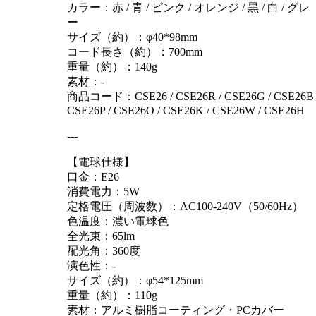
カラー：赤 / 青 / ピンク / オレンジ / 黒 / 白 / グレ
ー
サイズ（約）：φ40*98mm
コード長さ（約）：700mm
重量（約）：140g
素材：-
商品コード：CSE26 / CSE26R / CSE26G / CSE26B 
CSE26P / CSE26O / CSE26K / CSE26W / CSE26H
---
【電球仕様】
口金：E26
消費電力：5W
定格電圧（周波数）：AC100-240V（50/60Hz）
色温度：濃い電球色
全光束：65lm
配光角：360度
演色性：-
サイズ（約）：φ54*125mm
重量（約）：110g
素材：アルミ樹脂コーティング・PCカバー