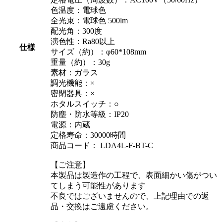
色温度：電球色
全光束：電球色 500lm
配光角：300度
演色性：Ra80以上
仕様
サイズ（約）：φ60*108mm
重量（約）：30g
素材：ガラス
調光機能：×
密閉器具：×
ホタルスイッチ：○
防塵・防水等級：IP20
電源：内蔵
定格寿命：30000時間
商品コード： LDA4L-F-BT-C
【ご注意】
本製品は製造作の工程で、表面細かい傷がつい
てしまう可能性があります
不良ではございませんので、上記理由での返
品・交換はご遠慮ください。