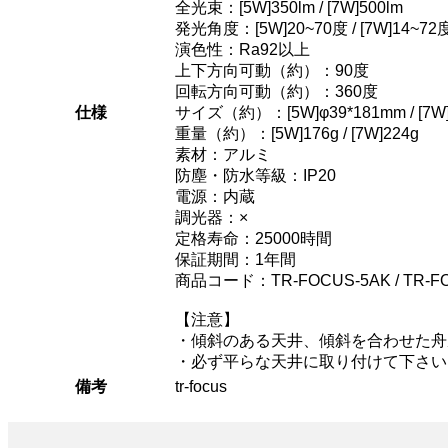
全光束：[5W]350lm / [7W]500lm
発光角度：[5W]20~70度 / [7W]14~72
演色性：Ra92以上
上下方向可動（約）：90度
回転方向可動（約）：360度
仕様
サイズ（約）：[5W]φ39*181mm / [7W]
重量（約）：[5W]176g / [7W]224g
素材：アルミ
防塵・防水等級：IP20
電源：内蔵
調光器：×
定格寿命：25000時間
保証期間：1年間
商品コード：TR-FOCUS-5AK / TR-FOC
【注意】
・傾斜のある天井、傾斜を合わせた舟
・必ず平らな天井に取り付けて下さい
備考
tr-focus