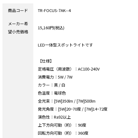
商品コード
TR-FOCUS-7AK--4
メーカー希
15,160円(税込)
望小売価格
LED一体型スポットライトです
【仕様】
定格電圧（周波数）：AC100-240V
消費電力：5W / 7W
カラー：黒 / 白
色温度：電球色
全光束：[5W]350lm / [7W]500lm
発光角度：[5W]20~70度 / [7W]14~72度
演色性：Ra92以上
上下方向可動（約）：90度
回転方向可動（約）：360度