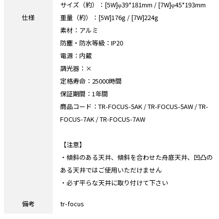
サイズ（約）：[5W]φ39*181mm / [7W]φ45*193mm
仕様
重量（約）：[5W]176g / [7W]224g
素材：アルミ
防塵・防水等級：IP20
電源：内蔵
調光器：×
定格寿命：25000時間
保証期間：1年間
商品コード：TR-FOCUS-5AK / TR-FOCUS-5AW / TR-
FOCUS-7AK / TR-FOCUS-7AW
【注意】
・傾斜のある天井、傾斜を合わせた舟底天井、凹凸の
ある天井ではご使用いただけません
・必ず平らな天井に取り付けて下さい
備考
tr-focus