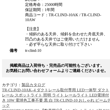
定格寿命：25000時間
保証期間：1年間
商品コード：TR-CLIND-10AK / TR-CLIND-
10AW
【注意】
・傾斜のある天井、傾斜を合わせた舟底天井、
凹凸のある天井ではご使用いただけません
・必ず平らな天井に取り付けて下さい
備考
tr-clind-10
掲載商品は入荷待ち・完売品の可能性もございます。
お気軽にお問い合わせフォームよりご連絡くださいませ。
カテゴリ：
製品カタログ
TR-CLIND-10AK–4 ダクトレール取付専用 LED一体型 ダクト
レール スポットライト 照明 ライト レールライト LED電球付
き 10W 電球色工事不要 黒 白 TR-CLIND-10 おしゃれ ビーム
ック