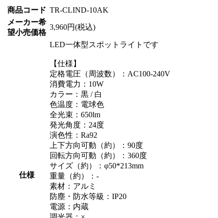
商品コード
TR-CLIND-10AK
メーカー希
3,960円(税込)
望小売価格
LED一体型スポットライトです
【仕様】
定格電圧（周波数）：AC100-240V
消費電力：10W
カラー：黒 / 白
色温度：電球色
全光束：650lm
発光角度：24度
演色性：Ra92
上下方向可動（約）：90度
回転方向可動（約）：360度
サイズ（約）：φ50*213mm
仕様
重量（約）：-
素材：アルミ
防塵・防水等級：IP20
電源：内蔵
調光器：×