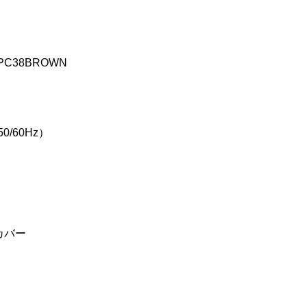
PC38BROWN
0/60Hz）
カバー