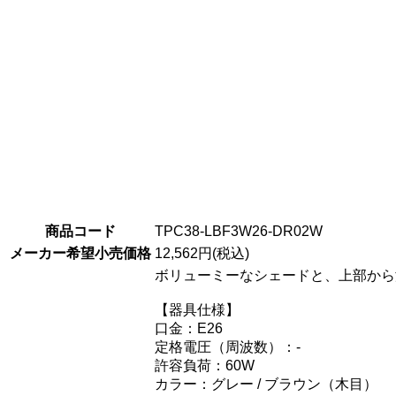
商品コード
TPC38-LBF3W26-DR02W
メーカー希望小売価格
12,562円(税込)
ボリューミーなシェードと、上部から
【器具仕様】
口金：E26
定格電圧（周波数）：-
許容負荷：60W
カラー：グレー / ブラウン（木目）