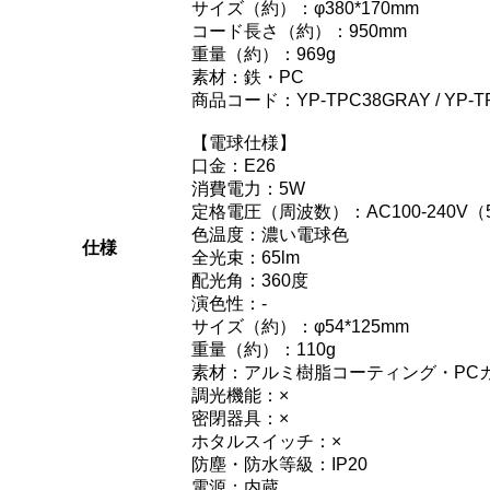
サイズ（約）：φ380*170mm
コード長さ（約）：950mm
重量（約）：969g
素材：鉄・PC
商品コード：YP-TPC38GRAY / YP-T
【電球仕様】
口金：E26
消費電力：5W
定格電圧（周波数）：AC100-240V（5
色温度：濃い電球色
仕様
全光束：65lm
配光角：360度
演色性：-
サイズ（約）：φ54*125mm
重量（約）：110g
素材：アルミ樹脂コーティング・PC
調光機能：×
密閉器具：×
ホタルスイッチ：×
防塵・防水等級：IP20
電源：内蔵