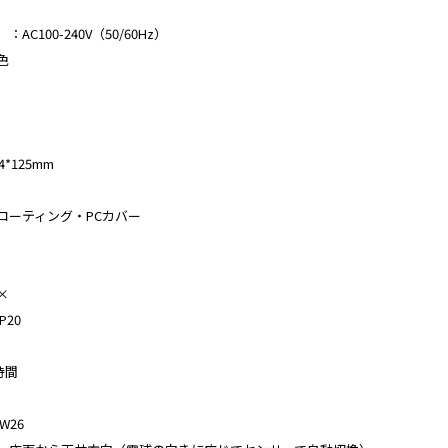
C100-240V（50/60Hz）
色
*125mm
コーティング・PCカバー
×
20
時間
W26