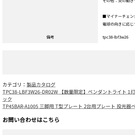
その他：炎の動き
■マイナーチェンジ 更
電球の向きに応じ
備考
tpc38-lbf3w26
カテゴリ：
製品カタログ
TPC38-LBF3W26-DR02W 【数量限定】ペンダントライト 1
ック
TP45BAR-A1005 三脚用 T型プレート 2台用プレート 投光
お問い合わせはこちら