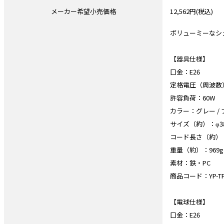
メーカー希望小売価格
12,562円(税込)
ボリューミーなシ
【器具仕様】
口金：E26
定格電圧（周波数
許容負荷：60W
カラー：グレー /
サイズ（約）：φ38
コード長さ（約）：
重量（約）：969g
素材：鉄・PC
商品コード：YP-TPC3
【電球仕様】
口金：E26