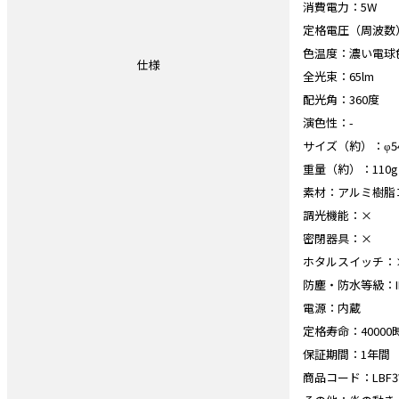
消費電力：5W
定格電圧（周波数）：A
色温度：濃い電球
仕様
全光束：65lm
配光角：360度
演色性：-
サイズ（約）：φ54
重量（約）：110g
素材：アルミ樹脂
調光機能：×
密閉器具：×
ホタルスイッチ：
防塵・防水等級：IP
電源：内蔵
定格寿命：40000
保証期間：1年間
商品コード：LBF3