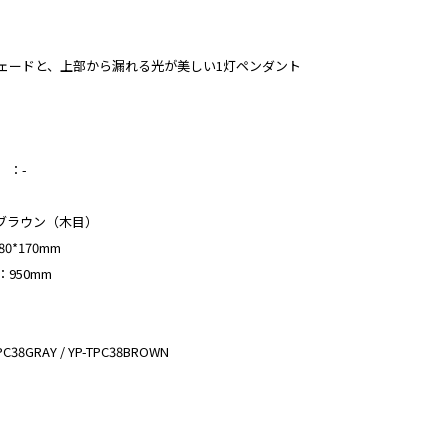
ェードと、上部から漏れる光が美しい1灯ペンダント
）：-
 ブラウン（木目）
0*170mm
950mm
8GRAY / YP-TPC38BROWN