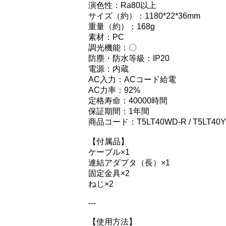
演色性：Ra80以上
サイズ（約）：1180*22*36mm
重量（約）：168g
素材：PC
調光機能：〇
防塵・防水等級：IP20
電源：内蔵
AC入力：ACコード給電
AC力率：92%
定格寿命：40000時間
保証期間：1年間
商品コード：T5LT40WD-R / T5LT40Y
【付属品】
ケーブル×1
連結アダプタ（長）×1
固定金具×2
ねじ×2
---
【使用方法】