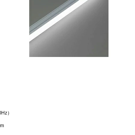
0Hz）
lm