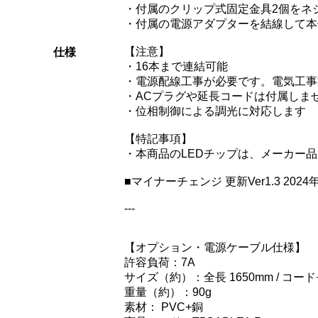
・付属のクリップ式固定金具2個をネ
・付属の電源アダプターを結線して本
【注意】
仕様
・16本まで連結可能
・電源配線工事が必要です。電気工事
・ACプラグや延長コードは付属しま
・位相制御による調光に対応します
【特記事項】
・本商品のLEDチップは、メーカー
■マイナーチェンジ 更新Ver1.3 2024
---
【オプション・電源ケーブル仕様】
許容負荷：7A
サイズ（約）：全長 1650mm / コード長
重量（約）：90g
素材： PVC+銅