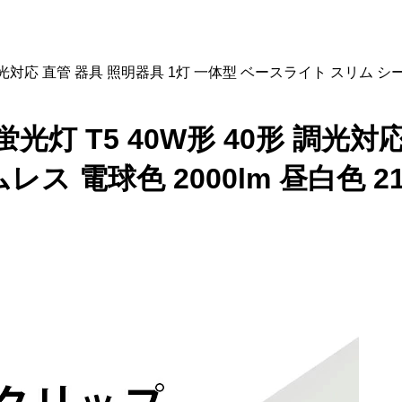
0形 調光対応 直管 器具 照明器具 1灯 一体型 ベースライト スリム シーム
LED蛍光灯 T5 40W形 40形 調
 電球色 2000lm 昼白色 210