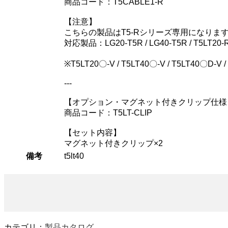
商品コード：T5CABLE1-R
【注意】
こちらの製品はT5-Rシリーズ専用になりま
対応製品：LG20-T5R / LG40-T5R / T5LT20-R 
※T5LT20〇-V / T5LT40〇-V / T5LT40〇
---
【オプション・マグネット付きクリップ仕様
商品コード：T5LT-CLIP
【セット内容】
マグネット付きクリップ×2
備考
t5lt40
カテゴリ：
製品カタログ