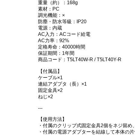
重量（約）：168g
素材：PC
調光機能：×
防塵・防水等級：IP20
電源：内蔵
AC入力：ACコード給電
AC力率：92%
定格寿命：40000時間
保証期間：1年間
商品コード：T5LT40W-R / T5LT40Y-R
【付属品】
ケーブル×1
連結アダプタ（長）×1
固定金具×2
ねじ×2
---
【使用方法】
・付属のクリップ式固定金具2個をネジ留め
・付属の電源アダプターを結線して本体の片