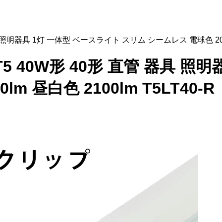
 器具 照明器具 1灯 一体型 ベースライト スリム シームレス 電球色 200
光灯 T5 40W形 40形 直管 器具
m 昼白色 2100lm T5LT40