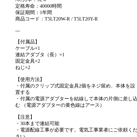
定格寿命：40000時間
保証期間：1年間
商品コード：T5LT20W-R / T5LT20Y-R
---
【付属品】
ケーブル×1
連結アダプタ（長）×1
固定金具×2
ねじ×2
【使用方法】
・付属のクリップ式固定金具2個をネジ留め、本体を設
置する
・付属の電源アダプターを結線して本体の片側に差し
む （電源アダプターの黄色線はアース）
【注意】
・30本まで連結可能
・電源配線工事が必要です。電気工事業者にご依頼く
さい