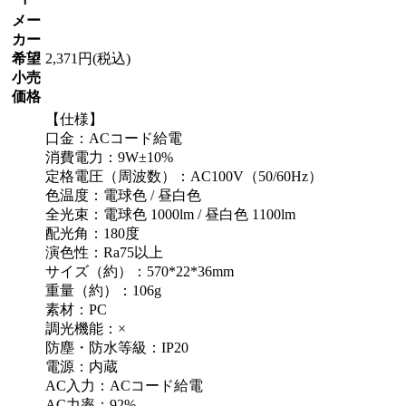
メー
カー
希望
2,371円(税込)
小売
価格
【仕様】
口金：ACコード給電
消費電力：9W±10%
定格電圧（周波数）：AC100V（50/60Hz）
色温度：電球色 / 昼白色
全光束：電球色 1000lm / 昼白色 1100lm
配光角：180度
演色性：Ra75以上
サイズ（約）：570*22*36mm
重量（約）：106g
素材：PC
調光機能：×
防塵・防水等級：IP20
電源：内蔵
AC入力：ACコード給電
AC力率：92%