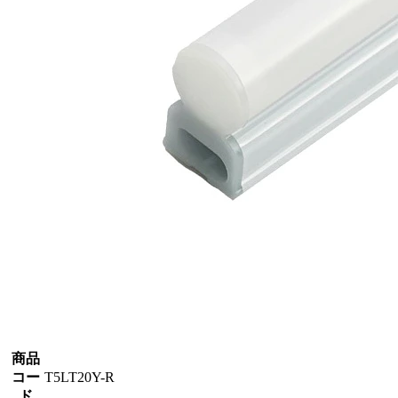
商品
コー
T5LT20Y-R
ド