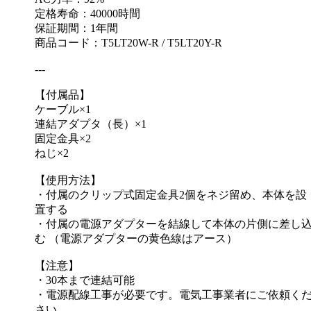
定格寿命：40000時間
保証期間：1年間
商品コード：T5LT20W-R / T5LT20Y-R
---
【付属品】
ケーブル×1
連結アダプタ（長）×1
固定金具×2
ねじ×2
【使用方法】
・付属のクリップ式固定金具2個をネジ留め、本体を設
置する
・付属の電源アダプターを結線して本体の片側に差し
む （電源アダプターの黄色線はアース）
【注意】
・30本まで連結可能
・電源配線工事が必要です。電気工事業者にご依頼く
さい