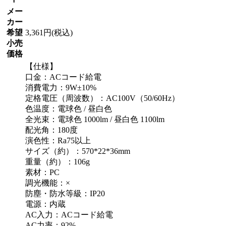
メー
カー
希望
3,361円(税込)
小売
価格
【仕様】
口金：ACコード給電
消費電力：9W±10%
定格電圧（周波数）：AC100V（50/60Hz）
色温度：電球色 / 昼白色
全光束：電球色 1000lm / 昼白色 1100lm
配光角：180度
演色性：Ra75以上
サイズ（約）：570*22*36mm
重量（約）：106g
素材：PC
調光機能：×
防塵・防水等級：IP20
電源：内蔵
AC入力：ACコード給電
AC力率：92%