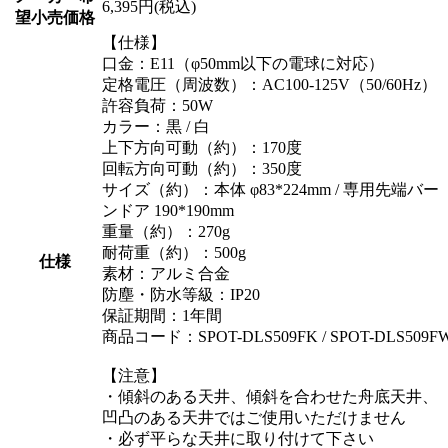
6,395円(税込)
望小売価格
【仕様】
口金：E11（φ50mm以下の電球に対応）
定格電圧（周波数）：AC100-125V（50/60Hz）
許容負荷：50W
カラー：黒 / 白
上下方向可動（約）：170度
回転方向可動（約）：350度
サイズ（約）：本体 φ83*224mm / 専用先端バー
ンドア 190*190mm
重量（約）：270g
耐荷重（約）：500g
仕様
素材：アルミ合金
防塵・防水等級：IP20
保証期間：1年間
商品コード：SPOT-DLS509FK / SPOT-DLS509F
【注意】
・傾斜のある天井、傾斜を合わせた舟底天井、
凹凸のある天井ではご使用いただけません
・必ず平らな天井に取り付けて下さい