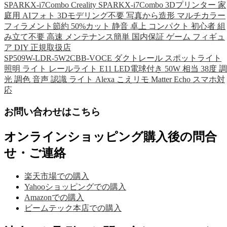
SPARKX-i7Combo Creality SPARKX-i7Combo 3Dプリンター 家
庭用 AIフォト 3Dモデリング不要 写真から造形 マルチカラー
フィラメント節約 50%カット 静音 卓上 コンパクト 初心者 組
み立て不要 高速 メンテナンス簡単 国内保証 ゲーム フィギュ
ア DIY 正規取扱店
SP509W-LDR-5W2CBB-VOCE ダクトレール スポットライト
照明 ライト レールライト E11 LED電球付き 50W 相当 38度 調
光 調色 音声 認識 ライト Alexa こえリモ Matter Echo スマホ対
応
お問い合わせはこちら
オンラインショッピング購入後の問合
せ・ご連絡
楽天市場での購入
Yahooショッピングでの購入
Amazonでの購入
ビームテック本店での購入