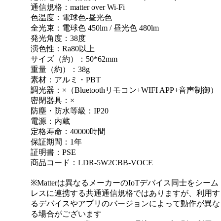
通信規格：matter over Wi-Fi
色温度：電球色-昼光色
全光束：電球色 450lm / 昼光色 480lm
発光角度：38度
演色性：Ra80以上
サイズ（約）：50*62mm
重量（約）：38g
素材：アルミ・PBT
調光器：×（Bluetoothリモコン+WIFI APP+音声制御）
密閉器具：×
防塵・防水等級：IP20
電源：内蔵
定格寿命：40000時間
保証期間：1年
証明書：PSE
商品コード：LDR-5W2CBB-VOCE
※Matterは異なるメーカーのIoTデバイス同士をシーム
レスに連携する共通通信規格ではありますが、利用す
るデバイスやアプリのバージョンによって動作が異な
る場合がございます