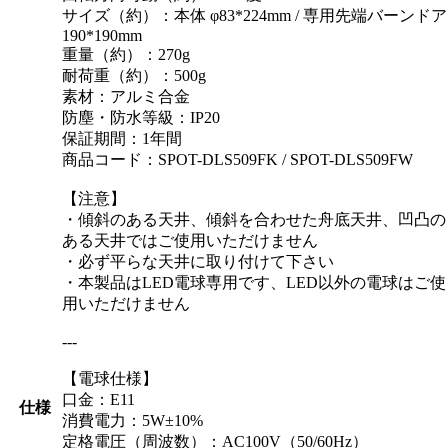
サイズ（約）：本体 φ83*224mm / 専用先端バーンドア
190*190mm
重量（約）：270g
耐荷重（約）：500g
素材：アルミ合金
防塵・防水等級：IP20
保証期間：1年間
商品コード：SPOT-DLS509FK / SPOT-DLS509FW
【注意】
・傾斜のある天井、傾斜を合わせた舟底天井、凹凸の
ある天井ではご使用いただけません
・必ず平らな天井に取り付けて下さい
・本製品はLED電球専用です、LED以外の電球はご使
用いただけません
---
【電球仕様】
口金：E11
仕様
消費電力：5W±10%
定格電圧（周波数）：AC100V（50/60Hz）