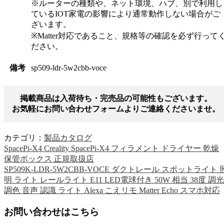
※ルーターの種類や、ネット環境、ハブ、別で利用し
ているIOT家電の影響により通常動作しない場合がご
ざいます。
※Matter対応であること、規格等の確認を必ず行って
ださい。
備考
sp509-ldr-5w2cbb-voce
掲載商品は入荷待ち・完売品の可能性もございます。
お気軽にお問い合わせフォームよりご連絡くださいませ。
カテゴリ：
製品カタログ
SpacePi-X4 Creality SpacePi-X4 フィラメント ドライヤー 乾燥
保管ボックス 正規取扱店
SP509K-LDR-5W2CBB-VOCE ダクトレール スポットライト 
明 ライト レールライト E11 LED電球付き 50W 相当 38度 調光
調色 音声 認識 ライト Alexa こえリモ Matter Echo スマホ対応
お問い合わせはこちら