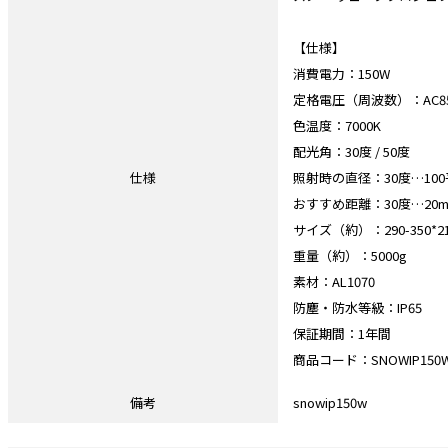
【仕様】
消費電力：150W
定格電圧（周波数）：AC85-2
色温度：7000K
配光角：30度 / 50度
仕様
照射時の直径：30度…100
おすすめ距離：30度…20
サイズ（約）：290-350*21
重量（約）：5000g
素材：AL1070
防塵・防水等級：IP65
保証期間：1年間
商品コード：SNOWIP150W30
備考
snowip150w