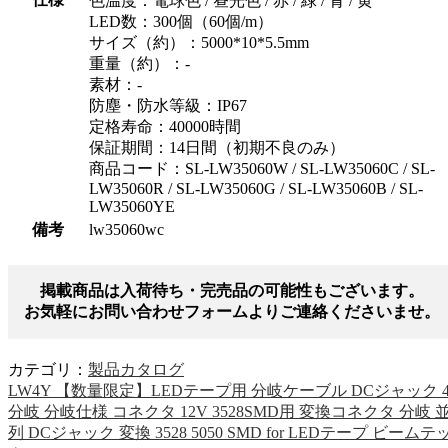
色温度：電球色 / 昼光色 / 赤 / 緑 / 青 / 黄
LED数：300個（60個/m）
サイズ（約）：5000*10*5.5mm
重量（約）：-
素材：-
防塵・防水等級：IP67
定格寿命：40000時間
保証期間：14日間（初期不良のみ）
商品コード：SL-LW35060W / SL-LW35060C / SL-
LW35060R / SL-LW35060G / SL-LW35060B / SL-
LW35060YE
備考
lw35060wc
掲載商品は入荷待ち・完売品の可能性もございます。
お気軽にお問い合わせフォームよりご連絡くださいませ。
カテゴリ：
製品カタログ
LW4Y 【数量限定】LEDテープ用 分岐ケーブル DCジャック 
分岐 分岐仕様 コネクタ 12V 3528SMD用 変換コネクタ 分岐 
列 DCジャック 変換 3528 5050 SMD for LEDテープ ビームテ