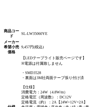
商品コー
SL-LW35060YE
ド
メーカー
希望小売
9,457円(税込)
価格
【LEDテープライト販売ページです】
※電源は付属致しません
・SMD3528
・裏面は3M社両面テープ張り付け済
【仕様】
消費電力：24W（4.8W/m）
定格電圧（周波数）：DC12V
定格電流（約）：2A【24W÷12V=2A】
仕様