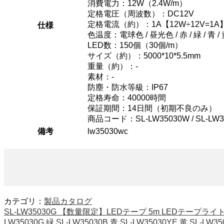
消費電力：12W（2.4W/m）
定格電圧（周波数）：DC12V
定格電流（約）：1A【12W÷12V=1A
仕様
色温度：電球色 / 昼光色 / 赤 / 緑 / 青 /
LED数：150個（30個/m）
サイズ（約）：5000*10*5.5mm
重量（約）：-
素材：-
防塵・防水等級：IP67
定格寿命：40000時間
保証期間：14日間（初期不良のみ）
商品コード：SL-LW35030W / SL-LW35030
備考
lw35030wc
カテゴリ：
製品カタログ
SL-LW35030G 【数量限定】LEDテープ 5m LEDテープライト 5
LW35030G 緑 SL-LW35030B 青 SL-LW35030YE 黄 SL-LW3