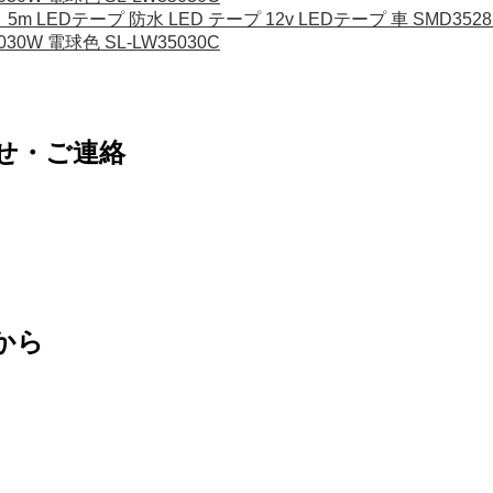
m LEDテープ 防水 LED テープ 12v LEDテープ 車 SMD3528
5030W 電球色 SL-LW35030C
せ・ご連絡
から