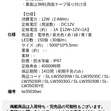
・裏面は3M社両面テープ張り付け済
【仕様】
消費電力：12W（2.4W/m）
定格電圧（周波数）：DC12V
定格電流（約）：1A【12W÷12V=1A】
仕様
色温度：電球色 / 昼光色 / 赤 / 緑 / 青 / 黄
LED数：150個（30個/m）
サイズ（約）：5000*10*5.5mm
重量（約）：-
素材：-
防塵・防水等級：IP67
定格寿命：40000時間
保証期間：14日間（初期不良のみ）
商品コード：SL-LW35030W / SL-LW35030C / SL-
LW35030R / SL-LW35030G / SL-LW35030B / SL-
LW35030YE
備考
lw35030wc
掲載商品は入荷待ち・完売品の可能性もございます。