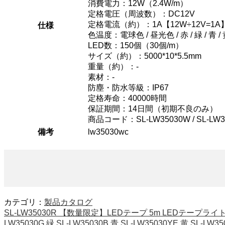
消費電力：12W（2.4W/m）
定格電圧（周波数）：DC12V
定格電流（約）：1A【12W÷12V=1A
仕様
色温度：電球色 / 昼光色 / 赤 / 緑 / 青 /
LED数：150個（30個/m）
サイズ（約）：5000*10*5.5mm
重量（約）：-
素材：-
防塵・防水等級：IP67
定格寿命：40000時間
保証期間：14日間（初期不良のみ）
商品コード：SL-LW35030W / SL-LW35030
備考
lw35030wc
カテゴリ：
製品カタログ
SL-LW35030R 【数量限定】LEDテープ 5m LEDテープライト 5
LW35030G 緑 SL-LW35030B 青 SL-LW35030YE 黄 SL-LW3