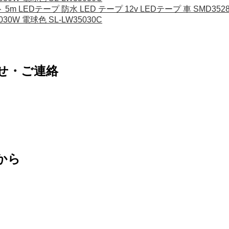
m LEDテープ 防水 LED テープ 12v LEDテープ 車 SMD3528
5030W 電球色 SL-LW35030C
せ・ご連絡
から