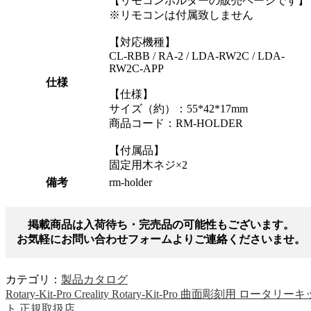
【リモコンホルダーの販売ページです】
※リモコンは付属致しません
【対応機種】
CL-RBB / RA-2 / LDA-RW2C / LDA-
RW2C-APP
仕様
【仕様】
サイズ（約）：55*42*17mm
商品コード：RM-HOLDER
【付属品】
固定用木ネジ×2
備考
rm-holder
掲載商品は入荷待ち・完売品の可能性もございます。
お気軽にお問い合わせフォームよりご連絡くださいませ。
カテゴリ：
製品カタログ
Rotary-Kit-Pro Creality Rotary-Kit-Pro 曲面彫刻用 ロータリーキ
ト 正規取扱店