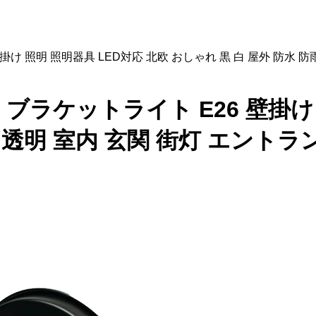
 壁掛け 照明 照明器具 LED対応 北欧 おしゃれ 黒 白 屋外 防水
イト ブラケットライト E26 壁掛け
雨 透明 室内 玄関 街灯 エント