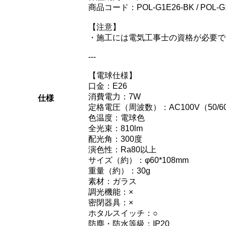
商品コード：POL-G1E26-BK / POL-G
【注意】
・施工には電気工事士の資格が必要で
---
【電球仕様】
口金：E26
消費電力：7W
仕様
定格電圧（周波数）：AC100V（50/6
色温度：電球色
全光束：810lm
配光角：300度
演色性：Ra80以上
サイズ（約）：φ60*108mm
重量（約）：30g
素材：ガラス
調光機能：×
密閉器具：×
ホタルスイッチ：○
防塵・防水等級：IP20