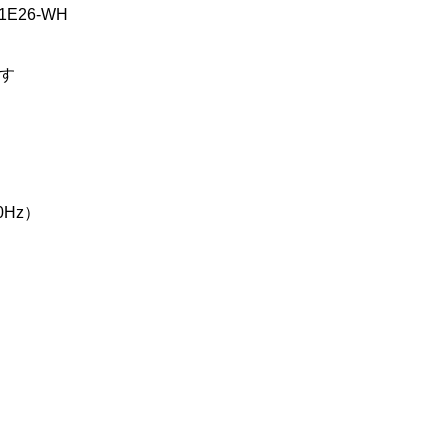
1E26-WH
す
0Hz）