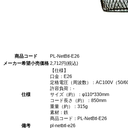
商品コード
PL-NetBtl-E26
メーカー希望小売価格
2,712円(税込)
【仕様】
口金：E26
定格電圧（周波数）：AC100V（50/6
許容負荷：-
仕様
サイズ（約）：φ110*330mm
コード長さ（約）：850mm
重量（約）：315g
素材：鉄
商品コード：PL-NetBtl-E26
備考
pl-netbtl-e26