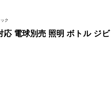
ムテック
 LED対応 電球別売 照明 ボトル ジビ