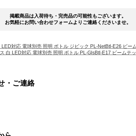
掲載商品は入荷待ち・完売品の可能性もございます。
お気軽にお問い合わせフォームよりご連絡くださいませ。
 黒 網 LED対応 電球別売 照明 ボトル ジビック PL-NetBtl-E26 ビ
 ガラス 白 LED対応 電球別売 照明 ボトル PL-GlsBtl-E17 ビームテ
せ・ご連絡
から