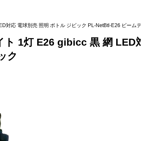
 網 LED対応 電球別売 照明 ボトル ジビック PL-NetBtl-E26 ビー
イト 1灯 E26 gibicc 黒 網
テック