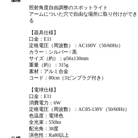
照射角度自由調整のスポットライト
アームについた穴で自由な場所に取り付けができ
る
【器具仕様】
口金：E11
定格電圧（周波数）：AC100V（50/60Hz）
カラー：シルバー / 黒
サイズ（約）：φ56x130mm
重量（約）：315g
素材：アルミ合金
コード：80cm（3ピンプラグ付き）
【電球仕様】
口金：E11
消費電力：6W
定格電圧（周波数）：AC85-130V（50/60Hz）
色温度：電球色
全光束：550lm
配光角：38度
演色性：Ra80以上