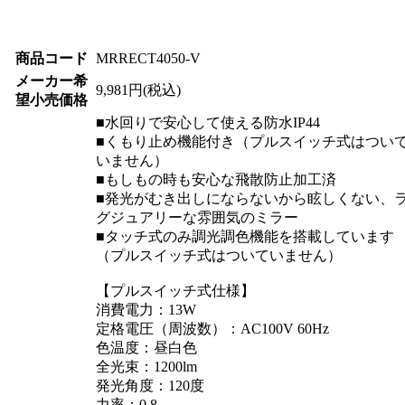
商品コード
MRRECT4050-V
メーカー希
9,981円(税込)
望小売価格
■水回りで安心して使える防水IP44
■くもり止め機能付き（プルスイッチ式はつい
いません）
■もしもの時も安心な飛散防止加工済
■発光がむき出しにならないから眩しくない、
グジュアリーな雰囲気のミラー
■タッチ式のみ調光調色機能を搭載しています
（プルスイッチ式はついていません）
【プルスイッチ式仕様】
消費電力：13W
定格電圧（周波数）：AC100V 60Hz
色温度：昼白色
全光束：1200lm
発光角度：120度
力率：0.8