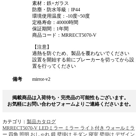
素材：鉄+ガラス
防塵・防水等級：IP44
環境使用温度：-10度~50度
定格寿命：40000時間
保証期間：1年間
商品コード：MRRECT5070-V
【注意】
過熱を防ぐため、製品を覆わないでください
設置を開始する前にブレーカーを切ってから設
置を行ってください
備考
mirror-v2
掲載商品は入荷待ち・完売品の可能性もございます。
お気軽にお問い合わせフォームよりご連絡くださいませ。
カテゴリ：
製品カタログ
MRRECT5070-V LEDミラー ミラー ライト付き ウォールミラ
ー 四角 照明 おしゃれ 鏡 壁掛け モダン 寝室 壁掛け デザイン