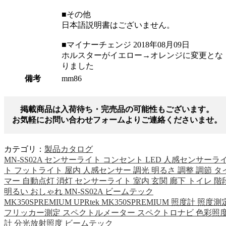
■その他
日本語説明書はございません。
■マイナーチェンジ 2018年08月09日
ホルスターがイエロー→オレンジに変更とな
りました
備考
mm86
掲載商品は入荷待ち・完売品の可能性もございます。
お気軽にお問い合わせフォームよりご連絡くださいませ。
カテゴリ：
製品カタログ
MN-SS02A センサーライト コンセント LED 人感センサーラ
ト フットライト 屋内 人感センサー 調光 明るさ 調整 調節 タ
マー 自動点灯 消灯 センサーライト 室内 玄関 廊下 トイレ 階
明るい おしゃれ MN-SS02A ビームテック
MK350SPREMIUM UPRtek MK350SPREMIUM 照度計 照度測
フリッカー測定 スペクトルメーター スペクトロナビ 色彩照
計 分光放射照度 ビームテック