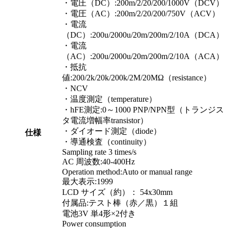
・電圧（DC）:200m/2/20/200/1000V（DCV）
・電圧（AC）:200m/2/20/200/750V（ACV）
・電流
（DC）:200u/2000u/20m/200m/2/10A（DCA）
・電流
（AC）:200u/2000u/20m/200m/2/10A（ACA）
・抵抗
値:200/2k/20k/200k/2M/20MΩ（resistance）
・NCV
・温度測定（temperature）
・hFE測定:0～1000 PNP/NPN型（トランジス
タ電流増幅率transistor）
・ダイオード測定（diode）
仕様
・導通検査（continuity）
Sampling rate 3 times/s
AC 周波数:40-400Hz
Operation method:Auto or manual range
最大表示:1999
LCD サイズ（約）： 54x30mm
付属品:テスト棒（赤／黒）１組
電池3V 単4形×2付き
Power consumption