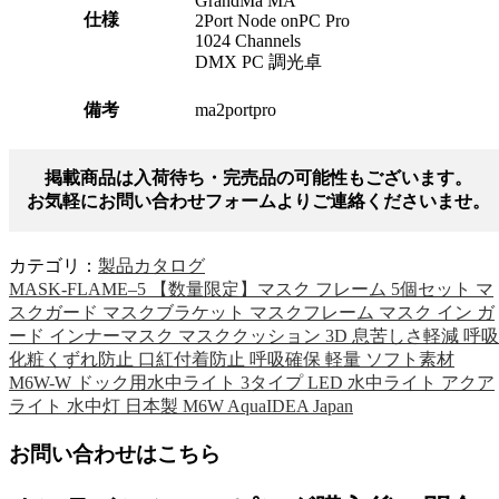
GrandMa MA
仕様
2Port Node onPC Pro
1024 Channels
DMX PC 調光卓
備考
ma2portpro
掲載商品は入荷待ち・完売品の可能性もございます。
お気軽にお問い合わせフォームよりご連絡くださいませ。
カテゴリ：
製品カタログ
MASK-FLAME–5 【数量限定】マスク フレーム 5個セット マ
スクガード マスクブラケット マスクフレーム マスク イン ガ
ード インナーマスク マスククッション 3D 息苦しさ軽減 呼吸
化粧くずれ防止 口紅付着防止 呼吸確保 軽量 ソフト素材
M6W-W ドック用水中ライト 3タイプ LED 水中ライト アクア
ライト 水中灯 日本製 M6W AquaIDEA Japan
お問い合わせはこちら