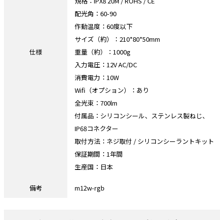
規格：IPX8 20M / ROHS / CE
配光角：60-90
作動温度：60度以下
サイズ（約）：210*80*50mm
仕様
重量（約）：1000g
入力電圧：12V AC/DC
消費電力：10W
Wifi（オプション）：あり
全光束：700lm
付属品：シリコンシール、ステンレス製ねじ、
IP68コネクター
取付方法：ネジ取付 / シリコンシーラントキット
保証期間：1年間
生産国：日本
備考
m12w-rgb