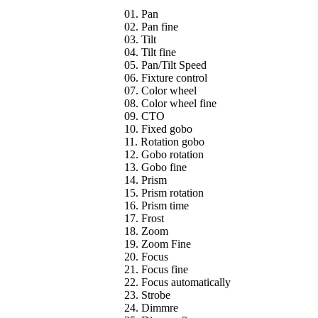
01. Pan
02. Pan fine
03. Tilt
04. Tilt fine
05. Pan/Tilt Speed
06. Fixture control
07. Color wheel
08. Color wheel fine
09. CTO
10. Fixed gobo
11. Rotation gobo
12. Gobo rotation
13. Gobo fine
14. Prism
15. Prism rotation
16. Prism time
17. Frost
18. Zoom
19. Zoom Fine
20. Focus
21. Focus fine
22. Focus automatically
23. Strobe
24. Dimmre