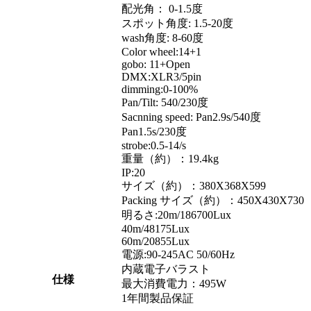
配光角： 0-1.5度
スポット角度: 1.5-20度
wash角度: 8-60度
Color wheel:14+1
gobo: 11+Open
DMX:XLR3/5pin
dimming:0-100%
Pan/Tilt: 540/230度
Sacnning speed: Pan2.9s/540度
Pan1.5s/230度
strobe:0.5-14/s
重量（約）：19.4kg
IP:20
サイズ（約）：380X368X599
Packing サイズ（約）：450X430X730
明るさ:20m/186700Lux
40m/48175Lux
60m/20855Lux
電源:90-245AC 50/60Hz
内蔵電子バラスト
仕様
最大消費電力：495W
1年間製品保証