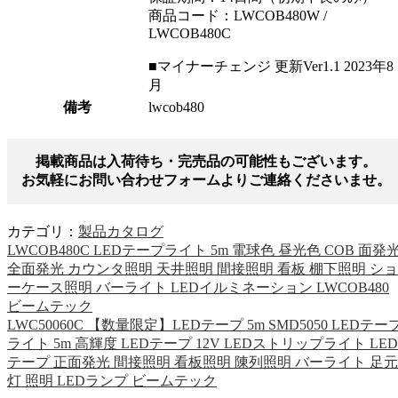
商品コード：LWCOB480W /
LWCOB480C
■マイナーチェンジ 更新Ver1.1 2023年8
月
備考
lwcob480
掲載商品は入荷待ち・完売品の可能性もございます。
お気軽にお問い合わせフォームよりご連絡くださいませ。
カテゴリ：
製品カタログ
LWCOB480C LEDテープライト 5m 電球色 昼光色 COB 面発
全面発光 カウンタ照明 天井照明 間接照明 看板 棚下照明 ショ
ーケース照明 バーライト LEDイルミネーション LWCOB480
ビームテック
LWC50060C 【数量限定】LEDテープ 5m SMD5050 LEDテー
ライト 5m 高輝度 LEDテープ 12V LEDストリップライト LED
テープ 正面発光 間接照明 看板照明 陳列照明 バーライト 足元
灯 照明 LEDランプ ビームテック