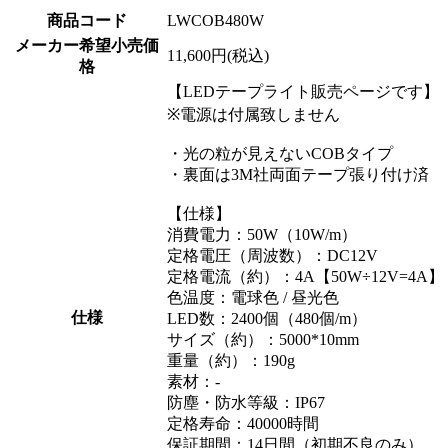
商品コード
LWCOB480W
メーカー希望小売価
11,600円(税込)
格
【LEDテープライト販売ページです】
※電源は付属致しません
・光の粒が見えないCOBタイプ
・裏面は3M社両面テープ張り付け済
【仕様】
消費電力：50W（10W/m）
定格電圧（周波数）：DC12V
定格電流（約）：4A【50W÷12V=4A】
色温度：電球色 / 昼光色
仕様
LED数：2400個（480個/m）
サイズ（約）：5000*10mm
重量（約）：190g
素材：-
防塵・防水等級：IP67
定格寿命：40000時間
保証期間：14日間（初期不良のみ）