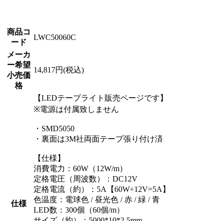
商品コ
LWC50060C
ード
メーカ
ー希望
14,817円(税込)
小売価
格
【LEDテープライト販売ページです】
※電源は付属致しません
・SMD5050
・裏面は3M社両面テープ張り付け済
【仕様】
消費電力：60W（12W/m）
定格電圧（周波数）：DC12V
定格電流（約）：5A【60W÷12V=5A】
色温度：電球色 / 昼光色 / 赤 / 緑 / 青
仕様
LED数：300個（60個/m）
サイズ（約）：5000*10*2.5mm