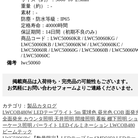
重量（約）：-
素材：-
防塵・防水等級：IP65
定格寿命：40000時間
保証期間：14日間（初期不良のみ）
商品コード：LWC50060KR / LWC50060KG /
LWC50060KB / LWC50060KW / LWC50060KC /
LWC50060R / LWC50060G / LWC50060B / LWC50060
/ LWC50060C
備考
lwc50060
掲載商品は入荷待ち・完売品の可能性もございます。
お気軽にお問い合わせフォームよりご連絡くださいませ。
カテゴリ：
製品カタログ
LWCOB480W LEDテープライト 5m 電球色 昼光色 COB 面発
全面発光 カウンタ照明 天井照明 間接照明 看板 棚下照明 ショ
ーケース照明 バーライト LEDイルミネーション LWCOB480
ビームテック