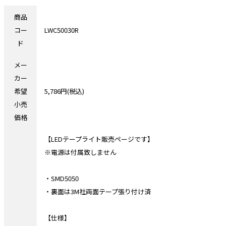
商品
コー
LWC50030R
ド
メー
カー
希望
5,786円(税込)
小売
価格
【LEDテープライト販売ページです】
※電源は付属致しません
・SMD5050
・裏面は3M社両面テープ張り付け済
【仕様】