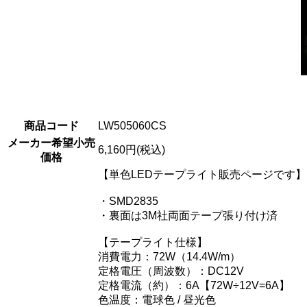
商品コード
LW505060CS
メーカー希望小売
6,160円(税込)
価格
【単色LEDテープライト販売ページです】
・SMD2835
・裏面は3M社両面テープ張り付け済
【テープライト仕様】
消費電力：72W（14.4W/m）
定格電圧（周波数）：DC12V
定格電流（約）：6A【72W÷12V=6A】
色温度：電球色 / 昼光色