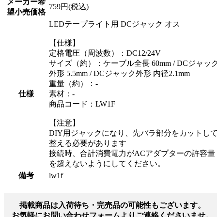
メーカー希
759円(税込)
望小売価格
LEDテープライト用 DCジャック オス
【仕様】
定格電圧（周波数）：DC12/24V
サイズ（約）：ケーブル全長 60mm / DCジャッ
外形 5.5mm / DCジャック外形 内径2.1mm
重量（約）：-
仕様
素材：-
商品コード：LW1F
【注意】
DIY用ジャックになり、先バラ部分をカットし
整える必要があります
接続時、合計消費電力がACアダプターの許容量
を超えないようにしてください。
備考
lw1f
掲載商品は入荷待ち・完売品の可能性もございます。
お気軽にお問い合わせフォームよりご連絡くださいませ。