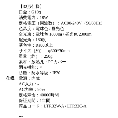
【32形仕様】
口金：G10q
消費電力：18W
定格電圧（周波数）：AC90-240V（50/60Hz）
色温度：電球色 / 昼光色
全光束：電球色 1800lm / 昼光色 2300lm
配光角：180度
演色性：Ra80以上
サイズ（約）：φ300*30mm
重量（約）：250g
素材：放熱孔・PCカバー
調光機能：×
防塵・防水等級：IP20
仕様
電源：内蔵
AC入力：-
AC力率：95%
定格寿命：40000時間
保証期間：1年間
商品コード：LTR32W-A / LTR32C-A
---