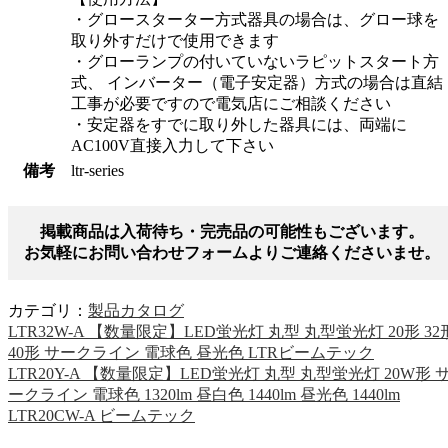
・グロースターター方式器具の場合は、グロー球を
取り外すだけで使用できます
・グローランプの付いていないラピットスタート方
式、 インバーター（電子安定器）方式の場合は直結
工事が必要ですので電気店にご相談ください
・安定器をすでに取り外した器具には、両端に
AC100V直接入力して下さい
備考
ltr-series
掲載商品は入荷待ち・完売品の可能性もございます。
お気軽にお問い合わせフォームよりご連絡くださいませ。
カテゴリ：
製品カタログ
LTR32W-A 【数量限定】LED蛍光灯 丸型 丸型蛍光灯 20形 32
40形 サークライン 電球色 昼光色 LTRビームテック
LTR20Y-A 【数量限定】LED蛍光灯 丸型 丸型蛍光灯 20W形 
ークライン 電球色 1320lm 昼白色 1440lm 昼光色 1440lm
LTR20CW-A ビームテック