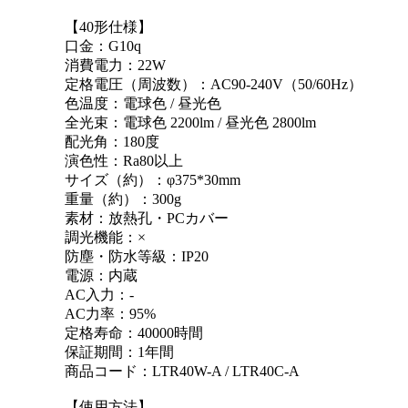
【40形仕様】
口金：G10q
消費電力：22W
定格電圧（周波数）：AC90-240V（50/60Hz）
色温度：電球色 / 昼光色
全光束：電球色 2200lm / 昼光色 2800lm
配光角：180度
演色性：Ra80以上
サイズ（約）：φ375*30mm
重量（約）：300g
素材：放熱孔・PCカバー
調光機能：×
防塵・防水等級：IP20
電源：内蔵
AC入力：-
AC力率：95%
定格寿命：40000時間
保証期間：1年間
商品コード：LTR40W-A / LTR40C-A
【使用方法】