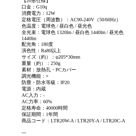
【20形仕様】
口金：G10q
消費電力：12W
定格電圧（周波数）：AC90-240V（50/60Hz）
色温度：電球色 / 昼白色 / 昼光色
全光束：電球色 1320lm / 昼白色 1440lm / 昼光色
1440lm
配光角：180度
演色性：Ra80以上
サイズ（約）：φ205*30mm
重量（約）：250g
素材：放熱孔・PCカバー
調光機能：×
防塵・防水等級：IP20
電源：内蔵
AC入力：-
AC力率：60%
定格寿命：40000時間
保証期間：1年間
商品コード：LTR20W-A / LTR20Y-A / LTR20C-A
---