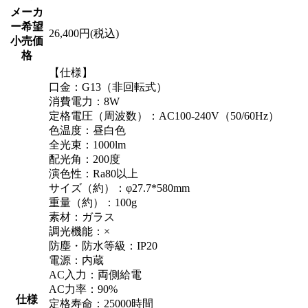
メーカ
ー希望
26,400円(税込)
小売価
格
【仕様】
口金：G13（非回転式）
消費電力：8W
定格電圧（周波数）：AC100-240V（50/60Hz）
色温度：昼白色
全光束：1000lm
配光角：200度
演色性：Ra80以上
サイズ（約）：φ27.7*580mm
重量（約）：100g
素材：ガラス
調光機能：×
防塵・防水等級：IP20
電源：内蔵
AC入力：両側給電
AC力率：90%
仕様
定格寿命：25000時間