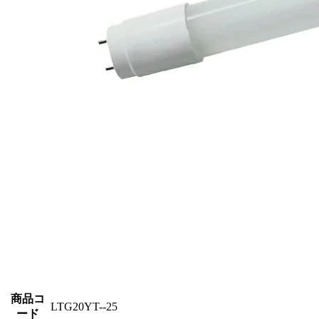
商品コ
LTG20YT--25
ード