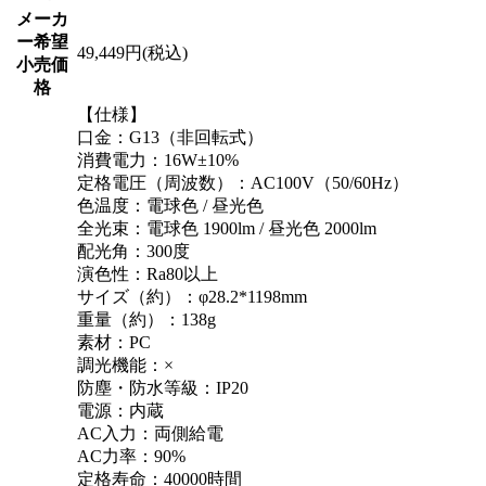
メーカ
ー希望
49,449円(税込)
小売価
格
【仕様】
口金：G13（非回転式）
消費電力：16W±10%
定格電圧（周波数）：AC100V（50/60Hz）
色温度：電球色 / 昼光色
全光束：電球色 1900lm / 昼光色 2000lm
配光角：300度
演色性：Ra80以上
サイズ（約）：φ28.2*1198mm
重量（約）：138g
素材：PC
調光機能：×
防塵・防水等級：IP20
電源：内蔵
AC入力：両側給電
AC力率：90%
定格寿命：40000時間